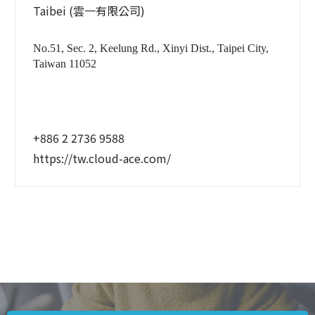
Taibei (雲一有限公司)
No.51, Sec. 2, Keelung Rd., Xinyi Dist., Taipei City,
Taiwan 11052
+886 2 2736 9588
https://tw.cloud-ace.com/