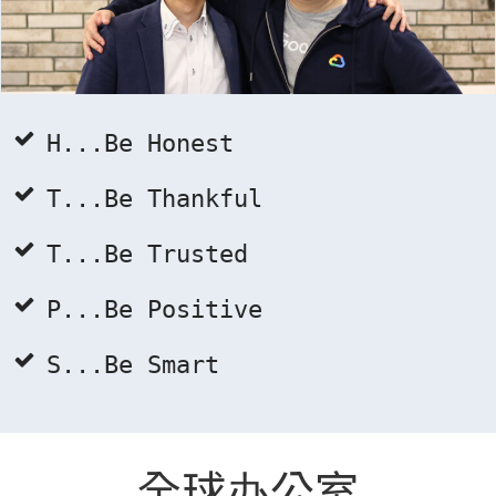
H...Be Honest
T...Be Thankful
T...Be Trusted
P...Be Positive
S...Be Smart
全球办公室