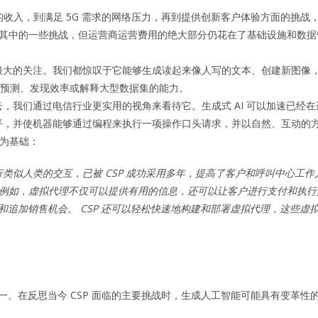
不前的收入，到满足 5G 需求的网络压力，再到提供创新客户体验方面的挑
) 来应对其中的一些挑战，但运营商运营费用的绝大部分仍花在了基础设施和
大的关注。我们都惊叹于它能够生成读起来像人写的文本、创建新图像，甚
进行预测、发现效率或解释大型数据集的能力。
云，我们通过电信行业更实用的视角来看待它。
生成式 AI 可以加速已经
平，并使机器能够通过编程来执行一项操作口头请求，并以自然、互动的
服务为基础：
行类似人类的交互，已被 CSP 成功采用多年，提高了客户和呼叫中心工作人
，例如，虚拟代理不仅可以提供有用的信息，还可以让客户进行支付和执行其他
和追加销售机会。 CSP 还可以轻松快速地构建和部署虚拟代理，这些虚
一。
在反思当今 CSP 面临的主要挑战时，生成人工智能可能具有变革性