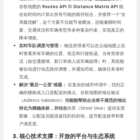
谷歌地图的
Routes API
和
Distance Matrix API
能
在短时间内计算出所有可能的路径组合，并推荐一个“全
局最优解”，这个方案不仅能节省燃油，还能兼顾时间
窗、交通状况和车辆类型等多种复杂约束，实现真正的
降本增效。
实时车队调度与管理：
物流管理者可以在云端地图上实
时查看所有车辆的位置、状态和行驶轨迹。当有突发状
况（如交通拥堵、新订单插入或车辆故障）时，系统能
够自动进行动态路径调整，并通知司机，确保任务准时
完成。
解决“最后一公里”难题：
在复杂的城市环境中，找到正
确的楼栋或入口是配送的痛点。谷歌地图的地址验证
（Address Validation）
功能能帮助企业将不规范的地址
转化为精确坐标，并结合
街景（Street View）提供实景
图像，让配送员能迅速找到目的地，提升配送效率和客
户满意度。
3. 核心技术支撑：开放的平台与生态系统