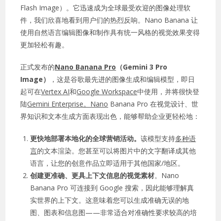
Flash Image）。它迅速成为全球最受欢迎的图像处理软
件，我们欣喜地看到用户们的热烈反响。Nano Banana 让
使用自然语言编辑图像和制作具有统一风格的视觉效果变得
更加轻松有趣。
正式发布的
Nano Banana Pro
（Gemini 3 Pro
Image）
，这是谷歌最先进的图像生成和编辑模型，即日
起可在
Vertex AI
和
Google Workspace
中使用，并将很快登
陆
Gemini Enterprise。Nano
Banana Pro 在视觉设计、世
界知识和文本生成方面表现出色，能够帮助企业更轻松地：
更快地部署本地化的全球营销活动。
该模型支持
多种语
言
的文本渲染。您甚至可以将图片中的文字翻译成其他
语言，让您的创意作品立即适用于其他国家/地区。
创建更准确、更具上下文信息的视觉素材
。Nano
Banana Pro 可连接到 Google 搜索，因此能够理解真
实世界的上下文。这意味着您可以生成准确无误的地
图、图表和信息图——非常适合对准确性要求较高的培